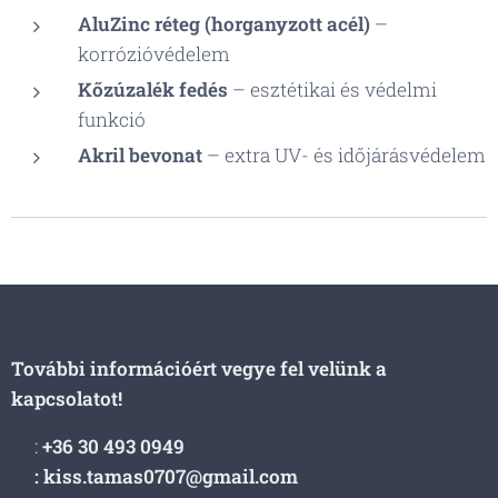
AluZinc réteg (horganyzott acél)
–
korrózióvédelem
Kőzúzalék fedés
– esztétikai és védelmi
funkció
Akril bevonat
– extra UV- és időjárásvédelem
További információért vegye fel velünk a
kapcsolatot!
📞:
+36 30 493 0949
📩: kiss.tamas0707@gmail.com