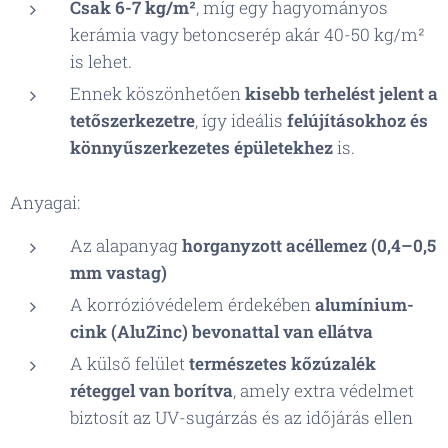
Csak 6-7 kg/m²
, míg egy hagyományos
kerámia vagy betoncserép akár 40-50 kg/m²
is lehet.
Ennek köszönhetően
kisebb terhelést jelent a
tetőszerkezetre
, így ideális
felújításokhoz és
könnyűszerkezetes épületekhez
is.
Anyagai:
Az alapanyag
horganyzott acéllemez (0,4–0,5
mm vastag)
A korrózióvédelem érdekében
alumínium-
cink (AluZinc) bevonattal van ellátva
A külső felület
természetes kőzúzalék
réteggel van borítva
, amely extra védelmet
biztosít az UV-sugárzás és az időjárás ellen