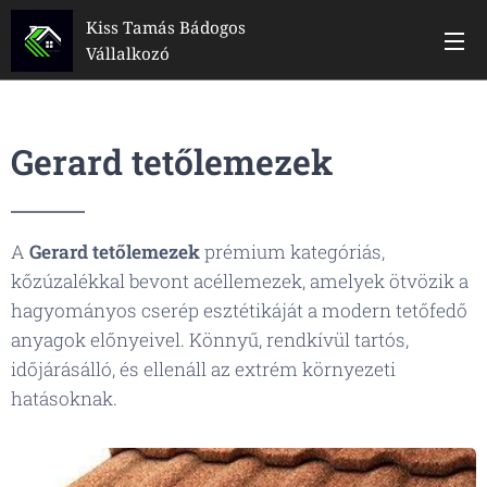
Kiss Tamás Bádogos
Vállalkozó
Gerard tetőlemezek
A
Gerard tetőlemezek
prémium kategóriás,
kőzúzalékkal bevont acéllemezek, amelyek ötvözik a
hagyományos cserép esztétikáját a modern tetőfedő
anyagok előnyeivel. Könnyű, rendkívül tartós,
időjárásálló, és ellenáll az extrém környezeti
hatásoknak.